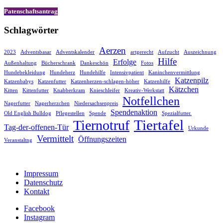
Patenschaftsantrag
Schlagwörter
Aerzen
2023
Adventsbasar
Adventskalender
artgerecht
Aufzucht
Auszeichnung
Hilfe
Erfolge
Außenhaltung
Bücherschrank
Dankeschön
Fotos
Hundebekleidung
Hundeherz
Hundehilfe
Intensivpatient
Kaninchenvermittlung
Katzenpilz
Katzenbabys
Katzenfutter
Katzenherzen-schlagen-höher
Katzenhilfe
Kätzchen
Kitten
Kittenfutter
Knabberkram
Knieschleifer
Kreativ-Werkstatt
Notfellchen
Nagerfutter
Nagerherzchen
Niedersachsenpreis
Spendenaktion
Old English Bulldog
Pflegestellen
Spende
Spezialfutter.
Tiertafel
Tiernotruf
Tag-der-offenen-Tür
Urkunde
Vermittelt
Öffnungszeiten
Veranstaltng
Impressum
Datenschutz
Kontakt
Facebook
Instagram